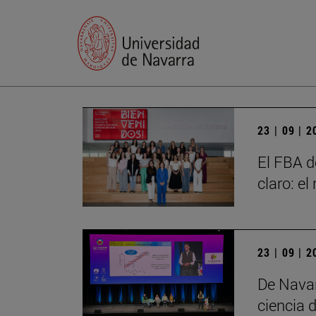
23 | 09 | 
El FBA d
claro: e
23 | 09 | 
De Navar
ciencia d