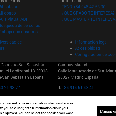
os directos
Información
(abre en nueva ventana)
Biblioteca
TFNO +34 948 42 56 00
(abre en nueva ventana)
Mi correo
¿QUÉ GRADO TE INTERESA?
(abre en nueva ventana)
Aula virtual ADI
¿QUÉ MÁSTER TE INTERESA
(abre en nueva ventana)
Búsqueda de personas
(abre en nueva ventana)
Trabaja con nosotros
versidad de
Información legal
rra
Accesibilidad
Configuración de coo
Donostia-San Sebastián
Campus Madrid
anuel Lardizabal 13 20018
Calle Marquesado de Sta. Marta
a-San Sebastián España
28027 Madrid España
43 21 98 77
T.
+34 914 51 43 41
Nueva York (IESE)
Campus Munich (IESE)
to store and retrieve information when you browse.
7th St 10019-2201 Nueva York
Maria-Theresia-Straße 15 8167
fy you as a user, obtain information about your
Múnich Alemania
Manage c
is displayed. You can select the cookies you want