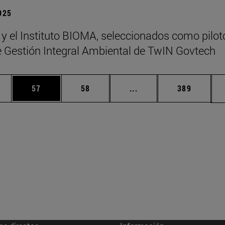
2025
 y el Instituto BIOMA, seleccionados como pilot
de Gestión Integral Ambiental de TwIN Govtech
edias Use TAB para desplazarse.
ina
Página
Página
Páginas intermedias Us
Página
57
58
...
389