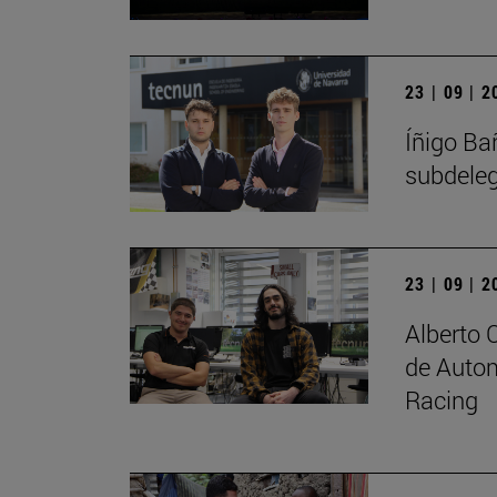
23 | 09 | 
Íñigo Ba
subdele
23 | 09 | 
Alberto 
de Autom
Racing