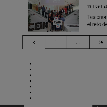
19 | 09 | 
Tesicnor
el reto 
Página
Páginas interm
Pág
1
...
56