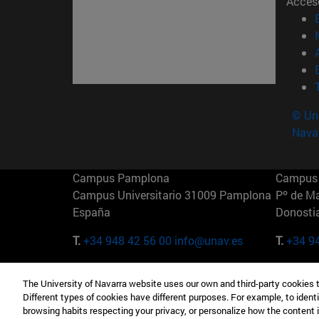
Acces
© Uni
Nava
Campus Pamplona
Campus 
Campus Universitario 31009 Pamplona
Pº de M
España
Donosti
T.
+34 948 42 56 00
info@unav.es
T.
+34 9
Campus Madrid (IESE)
Campus 
The University of Navarra website uses our own and third-party cookies 
Camino del Cerro Águila 3 28023
165 W 5
Different types of cookies have different purposes. For example, to identi
Madrid España
EE.UU
browsing habits respecting your privacy, or personalize how the content 