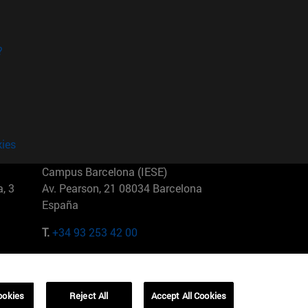
?
kies
Campus Barcelona (IESE)
, 3
Av. Pearson, 21 08034 Barcelona
España
T.
+34 93 253 42 00
Campus Sao Paulo (IESE)
5
Rua Martiniano de Carvalho, 573
01321001 Bela Vista Brasil
ookies
Reject All
Accept All Cookies