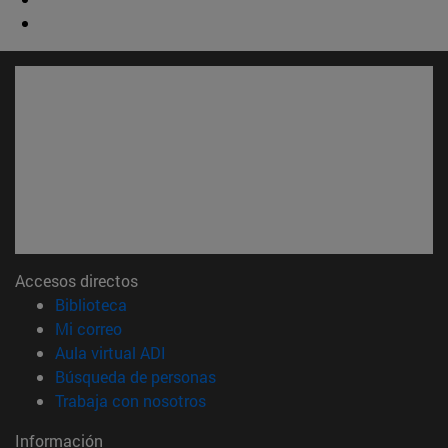
Accesos directos
(abre en nueva ventana)
Biblioteca
(abre en nueva ventana)
Mi correo
(abre en nueva ventana)
Aula virtual ADI
(abre en nueva ventana)
Búsqueda de personas
(abre en nueva ventana)
Trabaja con nosotros
Información