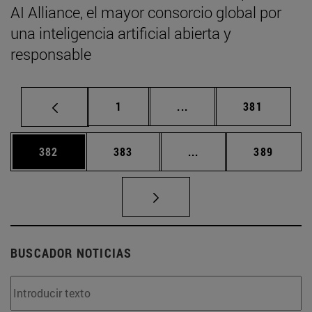
AI Alliance, el mayor consorcio global por
una inteligencia artificial abierta y
responsable
Página
Páginas intermedias Us
Página
1
...
381
Página
Página
Páginas intermedias 
Página
382
383
...
389
BUSCADOR NOTICIAS