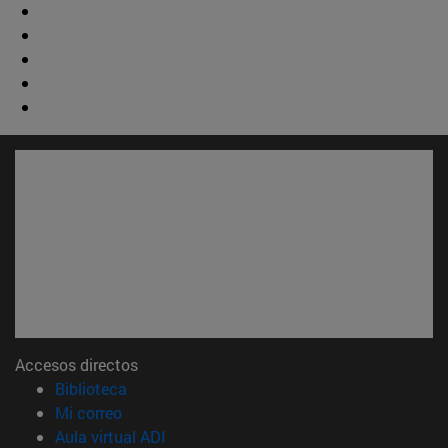
Accesos directos
(abre en nueva ventana)
Biblioteca
(abre en nueva ventana)
Mi correo
(abre en nueva ventana)
Aula virtual ADI