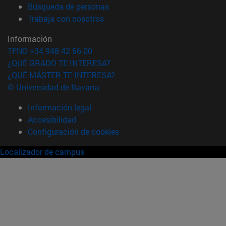
(abre en nueva ventana)
Búsqueda de personas
(abre en nueva ventana)
Trabaja con nosotros
Información
TFNO +34 948 42 56 00
¿QUÉ GRADO TE INTERESA?
¿QUÉ MÁSTER TE INTERESA?
© Universidad de Navarra
Información legal
Accesibilidad
Configuración de cookies
Localizador de campus