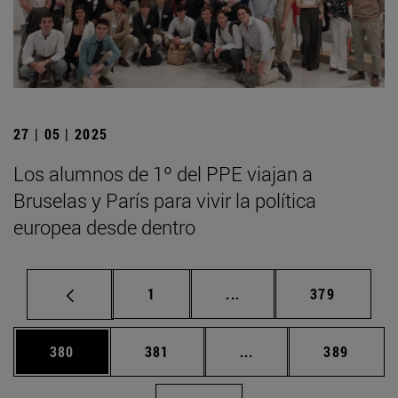
27 | 05 | 2025
Los alumnos de 1º del PPE viajan a
Bruselas y París para vivir la política
europea desde dentro
Página
Páginas intermedias Us
Página
1
...
379
Página
Página
Páginas intermedias 
Página
380
381
...
389