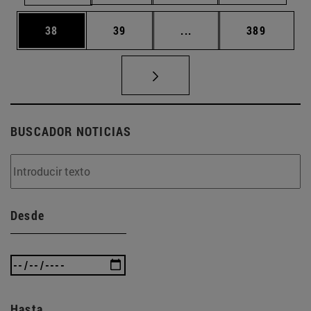
Página
Página
Páginas intermedias U
Página
38
39
...
389
BUSCADOR NOTICIAS
Desde
Hasta