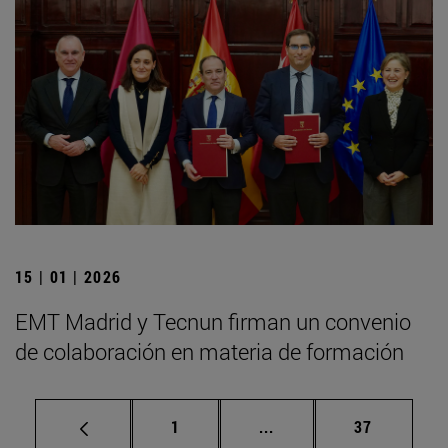
15 | 01 | 2026
EMT Madrid y Tecnun firman un convenio
de colaboración en materia de formación
Página
Páginas intermedias Us
Página
1
...
37