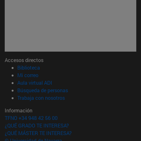
Accesos directos
(abre en nueva ventana)
Biblioteca
(abre en nueva ventana)
Mi correo
(abre en nueva ventana)
Aula virtual ADI
(abre en nueva ventana)
Búsqueda de personas
(abre en nueva ventana)
Trabaja con nosotros
Información
TFNO +34 948 42 56 00
¿QUÉ GRADO TE INTERESA?
¿QUÉ MÁSTER TE INTERESA?
© Universidad de Navarra