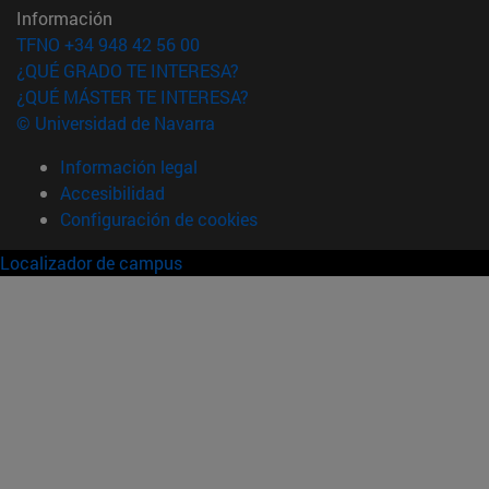
Información
TFNO +34 948 42 56 00
¿QUÉ GRADO TE INTERESA?
¿QUÉ MÁSTER TE INTERESA?
© Universidad de Navarra
Información legal
Accesibilidad
Configuración de cookies
Localizador de campus