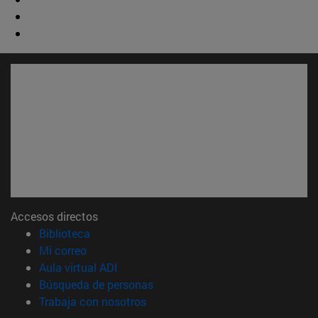
Accesos directos
(abre en nueva ventana)
Biblioteca
(abre en nueva ventana)
Mi correo
(abre en nueva ventana)
Aula virtual ADI
(abre en nueva ventana)
Búsqueda de personas
(abre en nueva ventana)
Trabaja con nosotros