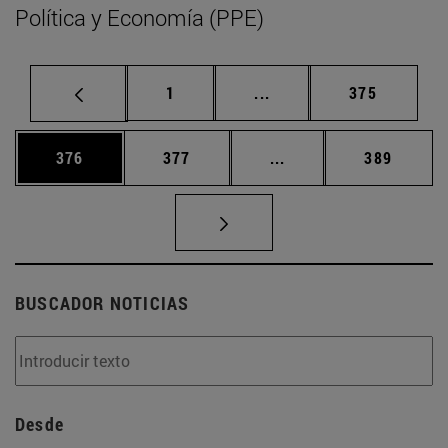
Política y Economía (PPE)
Página
Páginas intermedias Us
Página
1
...
375
Página
Página
Páginas intermedias 
Página
376
377
...
389
BUSCADOR NOTICIAS
Desde