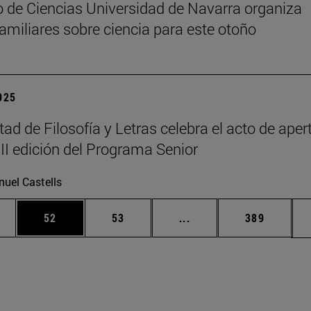
 de Ciencias Universidad de Navarra organiza
 familiares sobre ciencia para este otoño
2025
tad de Filosofía y Letras celebra el acto de aper
III edición del Programa Senior
uel Castells
edias Use TAB para desplazarse.
ina
Página
Página
Páginas intermedias Us
Página
52
53
...
389