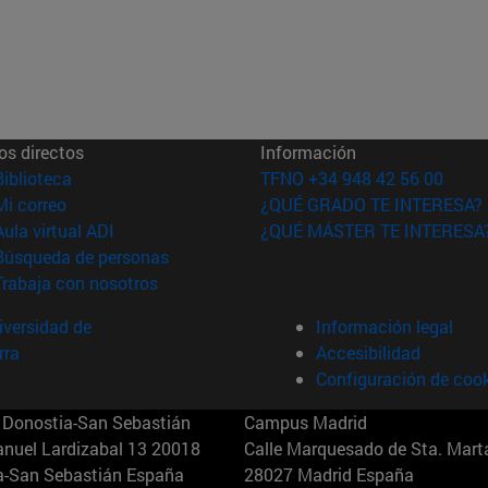
os directos
Información
(abre en nueva ventana)
Biblioteca
TFNO +34 948 42 56 00
(abre en nueva ventana)
Mi correo
¿QUÉ GRADO TE INTERESA?
(abre en nueva ventana)
Aula virtual ADI
¿QUÉ MÁSTER TE INTERESA
(abre en nueva ventana)
Búsqueda de personas
(abre en nueva ventana)
Trabaja con nosotros
versidad de
Información legal
rra
Accesibilidad
Configuración de coo
Donostia-San Sebastián
Campus Madrid
anuel Lardizabal 13 20018
Calle Marquesado de Sta. Marta
a-San Sebastián España
28027 Madrid España