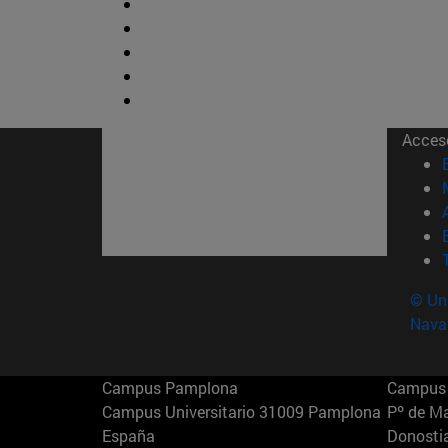
Acces
© Uni
Nava
Campus Pamplona
Campus 
Campus Universitario 31009 Pamplona
Pº de M
España
Donosti