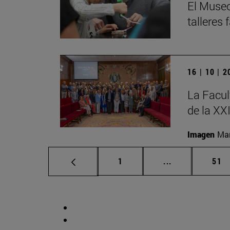
El Museo
talleres
16 | 10 | 
La Facul
de la XX
Imagen
Man
Página
Páginas interm
Pág
1
...
51