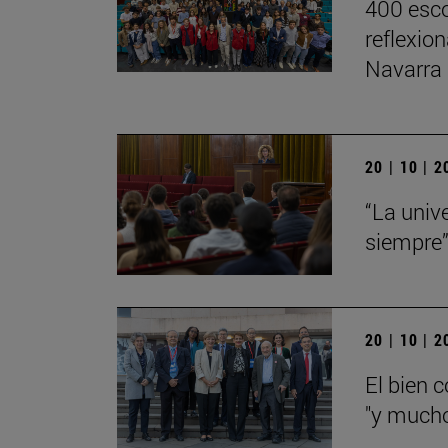
400 esco
reflexio
Navarra
20 | 10 | 
“La univ
siempre
20 | 10 | 
El bien 
"y mucho