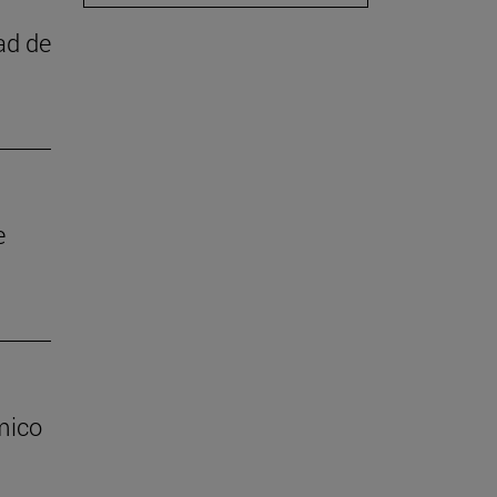
ad de
e
mico