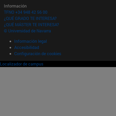
Información
TFNO +34 948 42 56 00
¿QUÉ GRADO TE INTERESA?
¿QUÉ MÁSTER TE INTERESA?
© Universidad de Navarra
Información legal
Accesibilidad
Configuración de cookies
Localizador de campus