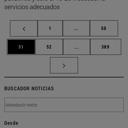
servicios adecuados
Página
Páginas intermedias Us
Página
1
...
50
Página
Página
Páginas intermedias U
Página
51
52
...
389
BUSCADOR NOTICIAS
Desde