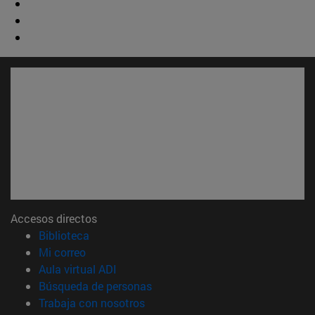
Accesos directos
(abre en nueva ventana)
Biblioteca
(abre en nueva ventana)
Mi correo
(abre en nueva ventana)
Aula virtual ADI
(abre en nueva ventana)
Búsqueda de personas
(abre en nueva ventana)
Trabaja con nosotros