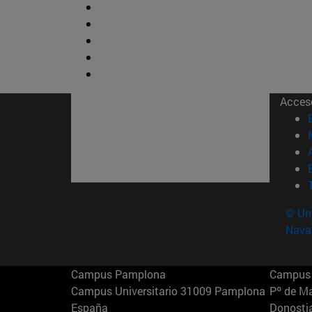
Acces
© Uni
Nava
Campus Pamplona
Campus 
Campus Universitario 31009 Pamplona
Pº de M
España
Donosti