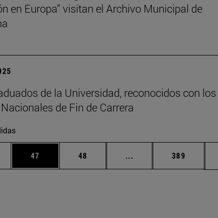
ión en Europa” visitan el Archivo Municipal de
na
2025
aduados de la Universidad, reconocidos con los
Nacionales de Fin de Carrera
idas
edias Use TAB para desplazarse.
ina
Página
Página
Páginas intermedias Us
Página
47
48
...
389