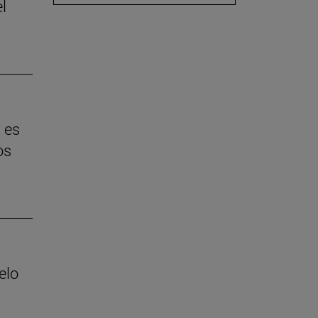
l
 es
os
elo