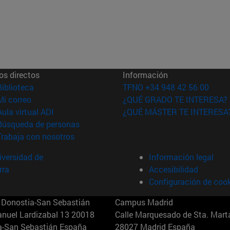
os directos
Información
(abre en nueva ventana)
Biblioteca
TFNO +34 948 42 56 00
(abre en nueva ventana)
Mi correo
¿QUÉ GRADO TE INTERESA?
(abre en nueva ventana)
Aula virtual ADI
¿QUÉ MÁSTER TE INTERESA
(abre en nueva ventana)
Búsqueda de personas
(abre en nueva ventana)
Trabaja con nosotros
versidad de
Información legal
rra
Accesibilidad
Configuración de coo
Donostia-San Sebastián
Campus Madrid
anuel Lardizabal 13 20018
Calle Marquesado de Sta. Marta
a-San Sebastián España
28027 Madrid España