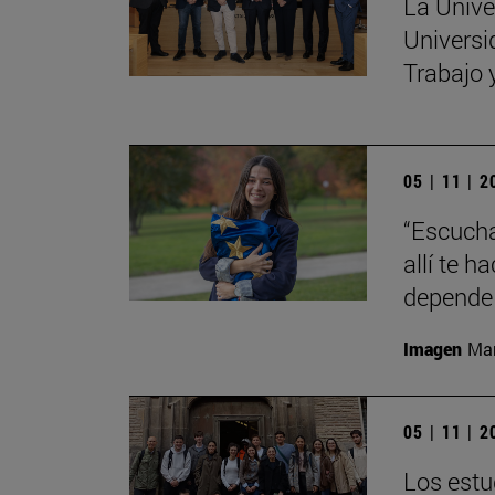
La Unive
Universi
Trabajo 
05 | 11 | 
“Escucha
allí te 
depende 
Imagen
Man
05 | 11 | 
Los estu