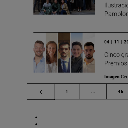
Ilustrac
Pamplo
04 | 11 | 
Cinco gr
Premios 
Imagen
Ced
Página
Páginas interm
Pág
1
...
46