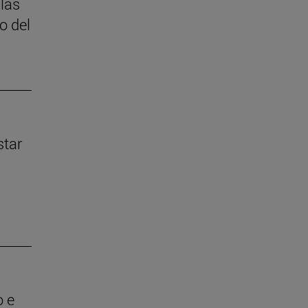
 las
o del
star
o e