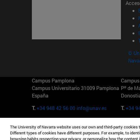
Acces
© Uni
Nava
Campus Pamplona
Campus 
Campus Universitario 31009 Pamplona
Pº de M
España
Donosti
T.
+34 948 42 56 00
info@unav.es
T.
+34 9
Campus Madrid (IESE)
Campus 
The University of Navarra website uses our own and third-party cookies 
Camino del Cerro Águila 3 28023
165 W 5
Different types of cookies have different purposes. For example, to identi
Madrid España
EE.UU
browsing habits respecting your privacy, or personalize how the content 