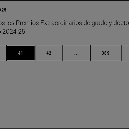
2025
s los Premios Extraordinarios de grado y doct
o 2024-25
edias Use TAB para desplazarse.
ina
Página
Página
Páginas intermedias Us
Página
41
42
...
389