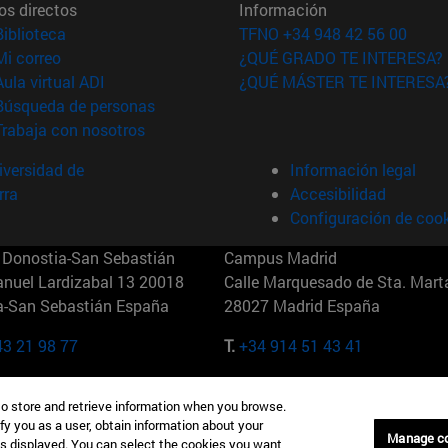
os directos
Información
(abre en nueva ventana)
Biblioteca
TFNO +34 948 42 56 00
(abre en nueva ventana)
Mi correo
¿QUÉ GRADO TE INTERESA?
(abre en nueva ventana)
Aula virtual ADI
¿QUÉ MÁSTER TE INTERESA
(abre en nueva ventana)
Búsqueda de personas
(abre en nueva ventana)
Trabaja con nosotros
versidad de
Información legal
rra
Accesibilidad
Configuración de coo
Donostia-San Sebastián
Campus Madrid
anuel Lardizabal 13 20018
Calle Marquesado de Sta. Marta
a-San Sebastián España
28027 Madrid España
43 21 98 77
T.
+34 914 51 43 41
Nueva York (IESE)
Campus Munich (IESE)
to store and retrieve information when you browse.
7th St 10019-2201 Nueva York
Maria-Theresia-Straße 15 8167
fy you as a user, obtain information about your
Múnich Alemania
Manage c
is displayed. You can select the cookies you want