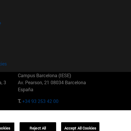
?
kies
Campus Barcelona (IESE)
, 3
Av. Pearson, 21 08034 Barcelona
España
T.
+34 93 253 42 00
Campus Sao Paulo (IESE)
5
Rua Martiniano de Carvalho, 573
01321001 Bela Vista Brasil
ookies
Reject All
Accept All Cookies