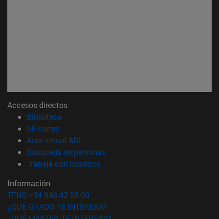
Accesos directos
(abre en nueva ventana)
Biblioteca
(abre en nueva ventana)
Mi correo
(abre en nueva ventana)
Aula virtual ADI
(abre en nueva ventana)
Búsqueda de personas
(abre en nueva ventana)
Trabaja con nosotros
Información
TFNO +34 948 42 56 00
¿QUÉ GRADO TE INTERESA?
¿QUÉ MÁSTER TE INTERESA?