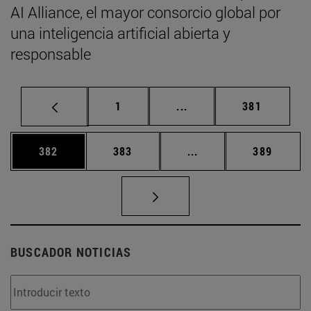
AI Alliance, el mayor consorcio global por
una inteligencia artificial abierta y
responsable
Página
Páginas intermedias Us
Página
1
...
381
Página
Página
Páginas intermedias 
Página
382
383
...
389
BUSCADOR NOTICIAS