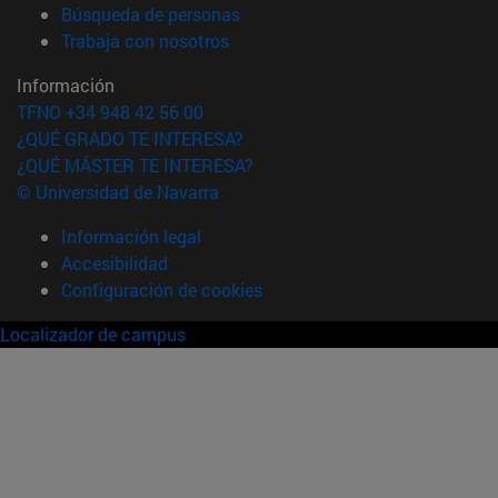
(abre en nueva ventana)
Búsqueda de personas
(abre en nueva ventana)
Trabaja con nosotros
Información
TFNO +34 948 42 56 00
¿QUÉ GRADO TE INTERESA?
¿QUÉ MÁSTER TE INTERESA?
© Universidad de Navarra
Información legal
Accesibilidad
Configuración de cookies
Localizador de campus