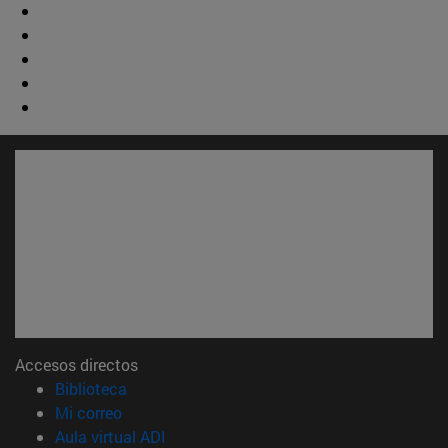
Accesos directos
(abre en nueva ventana)
Biblioteca
(abre en nueva ventana)
Mi correo
(abre en nueva ventana)
Aula virtual ADI