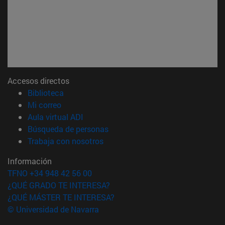
Accesos directos
(abre en nueva ventana)
Biblioteca
(abre en nueva ventana)
Mi correo
(abre en nueva ventana)
Aula virtual ADI
(abre en nueva ventana)
Búsqueda de personas
(abre en nueva ventana)
Trabaja con nosotros
Información
TFNO +34 948 42 56 00
¿QUÉ GRADO TE INTERESA?
¿QUÉ MÁSTER TE INTERESA?
© Universidad de Navarra