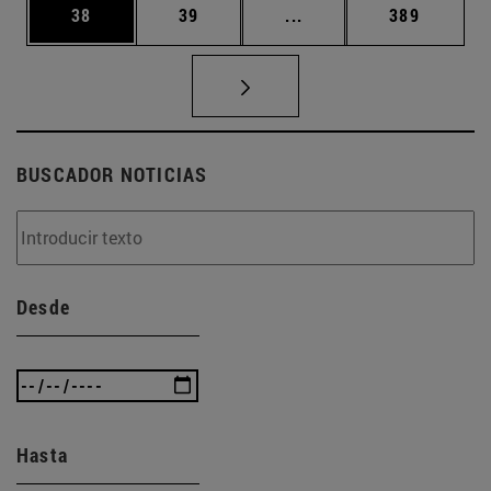
Página
Página
Páginas intermedias U
Página
38
39
...
389
BUSCADOR NOTICIAS
Desde
Hasta