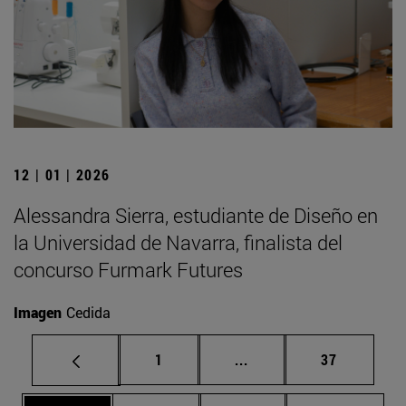
12 | 01 | 2026
Alessandra Sierra, estudiante de Diseño en
la Universidad de Navarra, finalista del
concurso Furmark Futures
Imagen
Cedida
Página
Páginas intermedias Us
Página
1
...
37