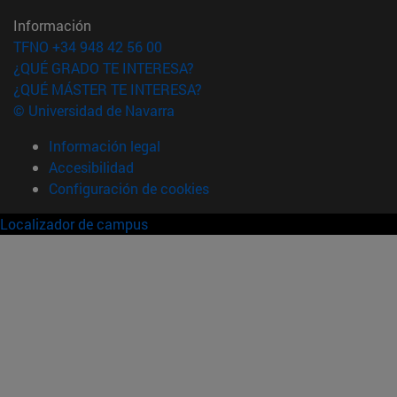
Información
TFNO +34 948 42 56 00
¿QUÉ GRADO TE INTERESA?
¿QUÉ MÁSTER TE INTERESA?
© Universidad de Navarra
Información legal
Accesibilidad
Configuración de cookies
Localizador de campus