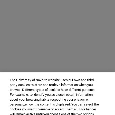
The University of Navarra website uses our own and third-
party cookies to store and retrieve information when you
browse. Different types of cookies have different purposes.
For example, to identify you as a user, obtain information
about your browsing habits respecting your privacy, or
personalize how the content is displayed. You can select the
cookies you want to enable or accept them all. This banner
will remain active until you choose one of the two options.