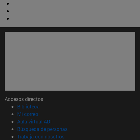
Accesos directos
(abre en nueva ventana)
Biblioteca
(abre en nueva ventana)
Mi correo
(abre en nueva ventana)
Aula virtual ADI
(abre en nueva ventana)
Búsqueda de personas
(abre en nueva ventana)
Trabaja con nosotros