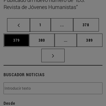
Revista de Jóvenes Humanistas”
Página
Páginas intermedias Us
Página
1
...
378
Página
Página
Páginas intermedias 
Página
379
380
...
389
BUSCADOR NOTICIAS
Desde