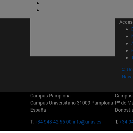
Acces
© Uni
Nava
Campus Pamplona
Campus 
Campus Universitario 31009 Pamplona
Pº de M
España
Donosti
T.
+34 948 42 56 00
info@unav.es
T.
+34 9