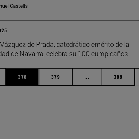
uel Castells
2025
 Vázquez de Prada, catedrático emérito de la
dad de Navarra, celebra su 100 cumpleaños
ias Use TAB para desplazarse.
a
Página
Página
Páginas intermedias 
Página
378
379
...
389