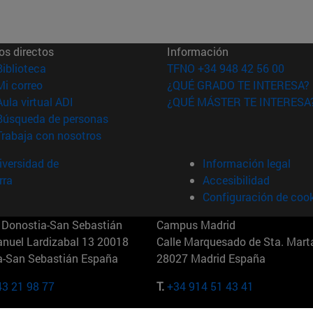
os directos
Información
(abre en nueva ventana)
Biblioteca
TFNO +34 948 42 56 00
(abre en nueva ventana)
Mi correo
¿QUÉ GRADO TE INTERESA?
(abre en nueva ventana)
Aula virtual ADI
¿QUÉ MÁSTER TE INTERESA
(abre en nueva ventana)
Búsqueda de personas
(abre en nueva ventana)
Trabaja con nosotros
versidad de
Información legal
rra
Accesibilidad
Configuración de coo
Donostia-San Sebastián
Campus Madrid
anuel Lardizabal 13 20018
Calle Marquesado de Sta. Marta
a-San Sebastián España
28027 Madrid España
43 21 98 77
T.
+34 914 51 43 41