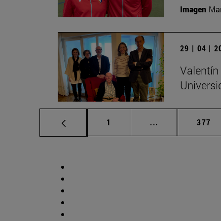
Imagen
Man
29 | 04 | 
Valentín
Universi
Página
Páginas intermed
Págin
1
...
377