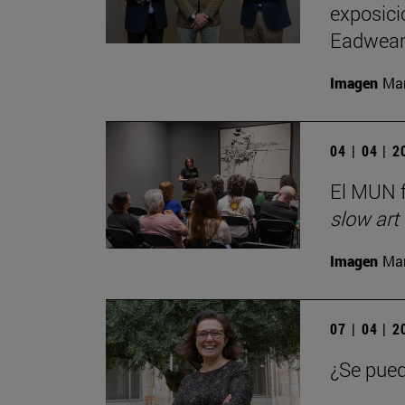
exposici
Eadwear
Imagen
Man
04 | 04 | 
El MUN f
slow art
Imagen
Man
07 | 04 | 
¿Se pued