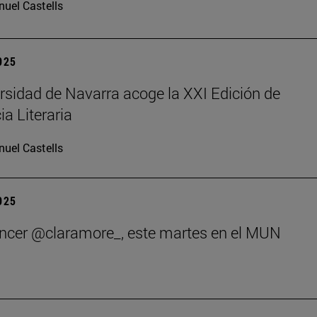
uel Castells
2025
rsidad de Navarra acoge la XXI Edición de
ia Literaria
uel Castells
2025
encer @claramore_, este martes en el MUN