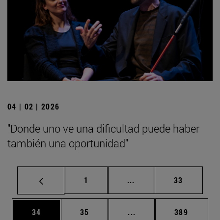
04 | 02 | 2026
"Donde uno ve una dificultad puede haber
también una oportunidad"
Página
Páginas intermedias Us
Página
1
...
33
Página
Página
Páginas intermedias U
Página
34
35
...
389