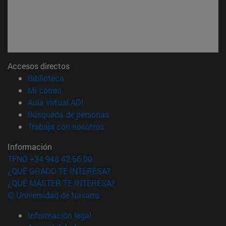
Accesos directos
(abre en nueva ventana)
Biblioteca
(abre en nueva ventana)
Mi correo
(abre en nueva ventana)
Aula virtual ADI
(abre en nueva ventana)
Búsqueda de personas
(abre en nueva ventana)
Trabaja con nosotros
Información
TFNO +34 948 42 56 00
¿QUÉ GRADO TE INTERESA?
¿QUÉ MÁSTER TE INTERESA?
© Universidad de Navarra
Información legal