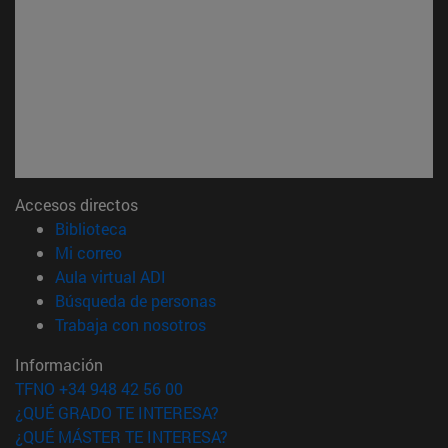
Accesos directos
(abre en nueva ventana)
Biblioteca
(abre en nueva ventana)
Mi correo
(abre en nueva ventana)
Aula virtual ADI
(abre en nueva ventana)
Búsqueda de personas
(abre en nueva ventana)
Trabaja con nosotros
Información
TFNO +34 948 42 56 00
¿QUÉ GRADO TE INTERESA?
¿QUÉ MÁSTER TE INTERESA?