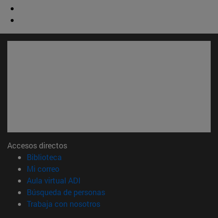
Accesos directos
(abre en nueva ventana)
Biblioteca
(abre en nueva ventana)
Mi correo
(abre en nueva ventana)
Aula virtual ADI
(abre en nueva ventana)
Búsqueda de personas
(abre en nueva ventana)
Trabaja con nosotros