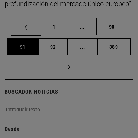
profundización del mercado único europeo"
Página
Páginas intermedias Us
Página
1
...
90
Página
Página
Páginas intermedias U
Página
91
92
...
389
BUSCADOR NOTICIAS
Desde