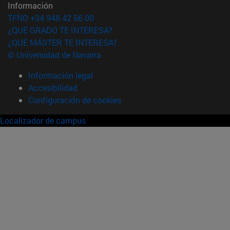
Información
TFNO +34 948 42 56 00
¿QUÉ GRADO TE INTERESA?
¿QUÉ MÁSTER TE INTERESA?
© Universidad de Navarra
Información legal
Accesibilidad
Configuración de cookies
Localizador de campus