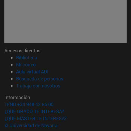
Accesos directos
(abre en nueva ventana)
Biblioteca
(abre en nueva ventana)
Mi correo
(abre en nueva ventana)
Aula virtual ADI
(abre en nueva ventana)
Búsqueda de personas
(abre en nueva ventana)
Trabaja con nosotros
Información
TFNO +34 948 42 56 00
¿QUÉ GRADO TE INTERESA?
¿QUÉ MÁSTER TE INTERESA?
© Universidad de Navarra