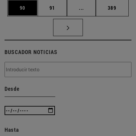
Página
Página
Páginas intermedias U
Página
90
91
...
389
BUSCADOR NOTICIAS
Desde
Hasta