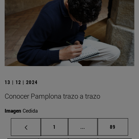
13 | 12 | 2024
Conocer Pamplona trazo a trazo
Imagen
Cedida
Página
Páginas intermedias Us
Página
1
...
89