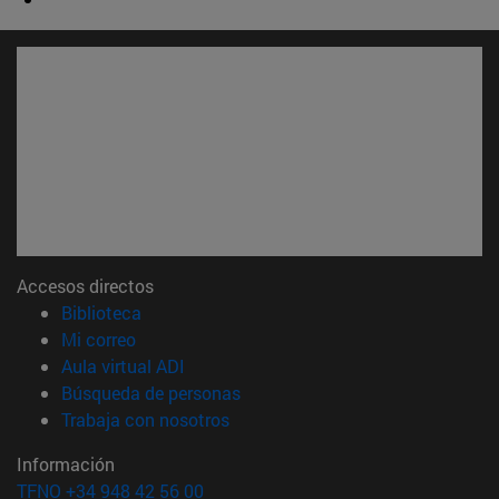
Accesos directos
(abre en nueva ventana)
Biblioteca
(abre en nueva ventana)
Mi correo
(abre en nueva ventana)
Aula virtual ADI
(abre en nueva ventana)
Búsqueda de personas
(abre en nueva ventana)
Trabaja con nosotros
Información
TFNO +34 948 42 56 00