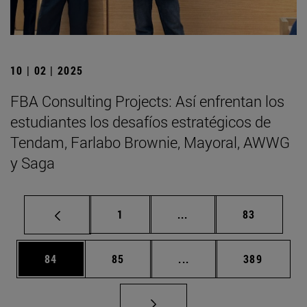
10 | 02 | 2025
FBA Consulting Projects: Así enfrentan los
estudiantes los desafíos estratégicos de
Tendam, Farlabo Brownie, Mayoral, AWWG
y Saga
Página
Páginas intermedias Us
Página
1
...
83
Página
Página
Páginas intermedias U
Página
84
85
...
389