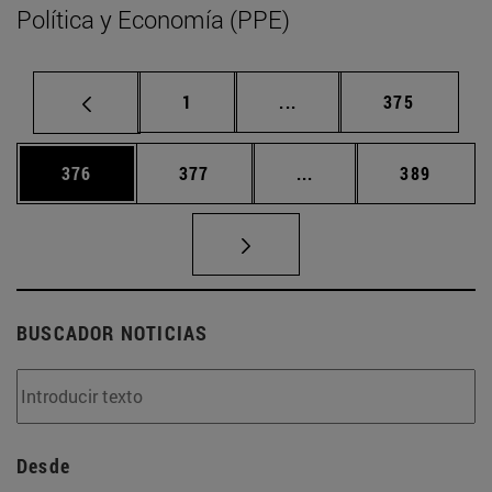
Política y Economía (PPE)
Página
Páginas intermedias Us
Página
1
...
375
Página
Página
Páginas intermedias 
Página
376
377
...
389
BUSCADOR NOTICIAS
Desde