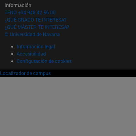
Información
TFNO +34 948 42 56 00
¿QUÉ GRADO TE INTERESA?
¿QUÉ MÁSTER TE INTERESA?
© Universidad de Navarra
Información legal
Accesibilidad
Configuración de cookies
Localizador de campus