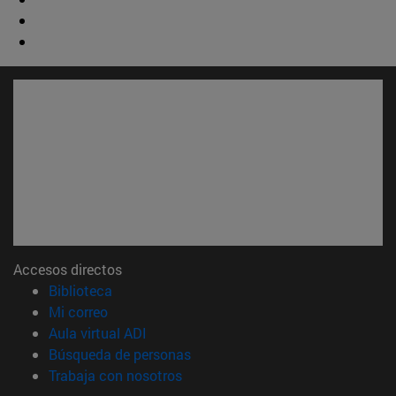
Accesos directos
(abre en nueva ventana)
Biblioteca
(abre en nueva ventana)
Mi correo
(abre en nueva ventana)
Aula virtual ADI
(abre en nueva ventana)
Búsqueda de personas
(abre en nueva ventana)
Trabaja con nosotros