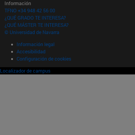
Información
TFNO +34 948 42 56 00
¿QUÉ GRADO TE INTERESA?
¿QUÉ MÁSTER TE INTERESA?
© Universidad de Navarra
Información legal
Accesibilidad
Configuración de cookies
Localizador de campus