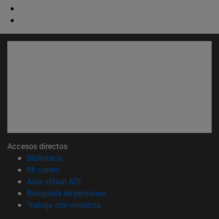
Accesos directos
(abre en nueva ventana)
Biblioteca
(abre en nueva ventana)
Mi correo
(abre en nueva ventana)
Aula virtual ADI
(abre en nueva ventana)
Búsqueda de personas
(abre en nueva ventana)
Trabaja con nosotros