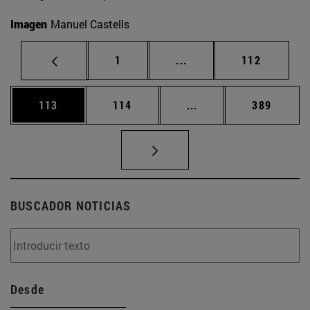
Imagen
Manuel Castells
Página
Páginas intermedias Us
Página
1
...
112
Página
Página
Páginas intermedias 
Página
113
114
...
389
BUSCADOR NOTICIAS
Desde