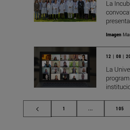
La Incub
convocat
presenta
Imagen
Man
12 | 08 | 
La Unive
programa
instituc
Página
Páginas intermed
Págin
1
...
105