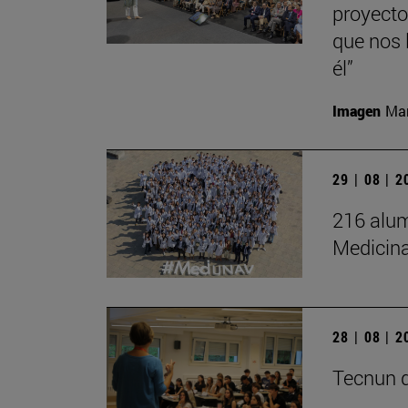
proyecto
que nos 
él”
Imagen
Man
29 | 08 | 
216 alum
Medicin
28 | 08 | 
Tecnun d