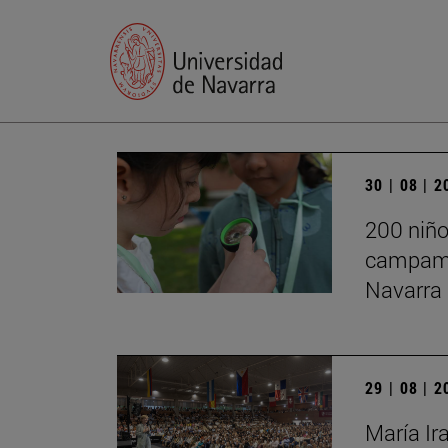
30 | 08 | 
200 niño
campame
Navarra
29 | 08 | 
María Ir