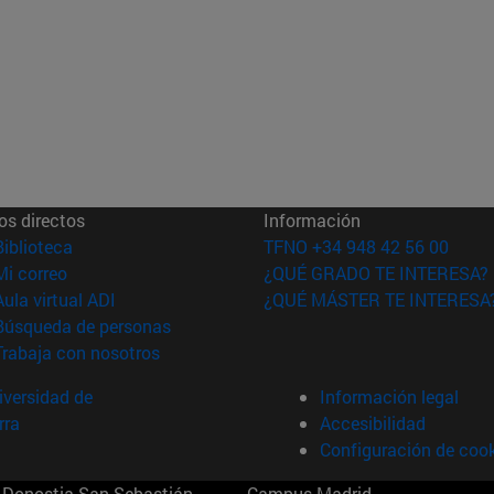
os directos
Información
(abre en nueva ventana)
Biblioteca
TFNO +34 948 42 56 00
(abre en nueva ventana)
Mi correo
¿QUÉ GRADO TE INTERESA?
(abre en nueva ventana)
Aula virtual ADI
¿QUÉ MÁSTER TE INTERESA
(abre en nueva ventana)
Búsqueda de personas
(abre en nueva ventana)
Trabaja con nosotros
versidad de
Información legal
rra
Accesibilidad
Configuración de coo
Donostia-San Sebastián
Campus Madrid