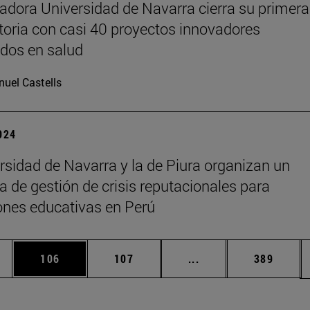
adora Universidad de Navarra cierra su primera
oria con casi 40 proyectos innovadores
dos en salud
uel Castells
2024
rsidad de Navarra y la de Piura organizan un
 de gestión de crisis reputacionales para
iones educativas en Perú
ias Use TAB para desplazarse.
a
Página
Página
Páginas intermedias 
Página
106
107
...
389