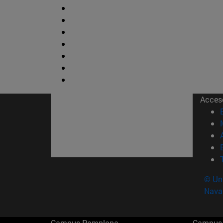
Acces
© Uni
Nava
Campus Pamplona
Campus 