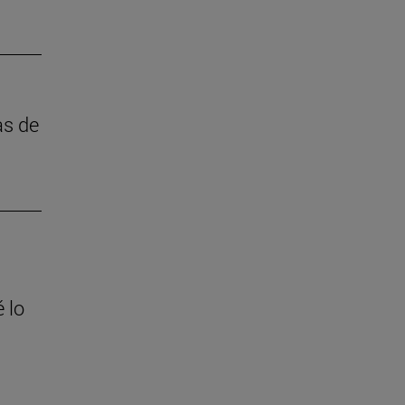
as de
 lo