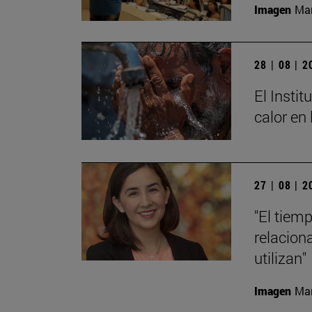
Imagen
Mar
28 | 08 | 
El Insti
calor en
27 | 08 | 
"El tiem
relacion
utilizan"
Imagen
Man