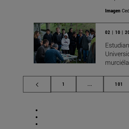
Imagen
Ced
02 | 10 | 
Estudian
Universi
murciéla
Página
Páginas intermed
Págin
1
...
101