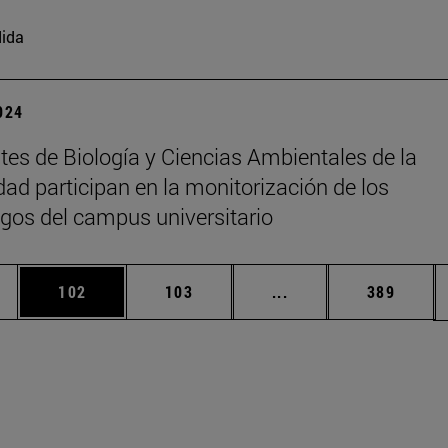
ida
2024
tes de Biología y Ciencias Ambientales de la
dad participan en la monitorización de los
gos del campus universitario
ias Use TAB para desplazarse.
a
Página
Página
Páginas intermedias 
Página
102
103
...
389