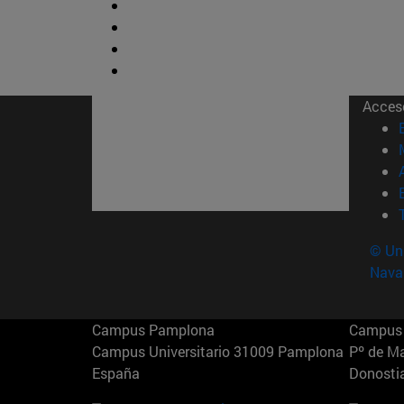
Acces
© Uni
Nava
Campus Pamplona
Campus 
Campus Universitario 31009 Pamplona
Pº de M
España
Donosti