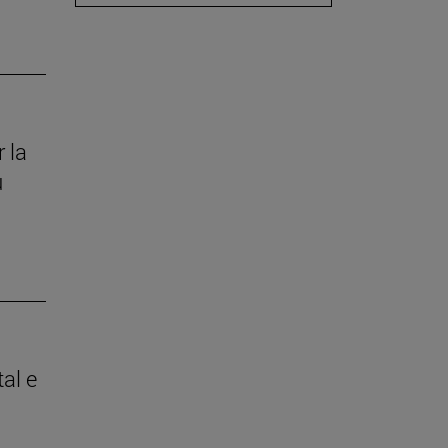
 la
u
tal e