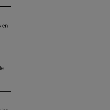
s en
de