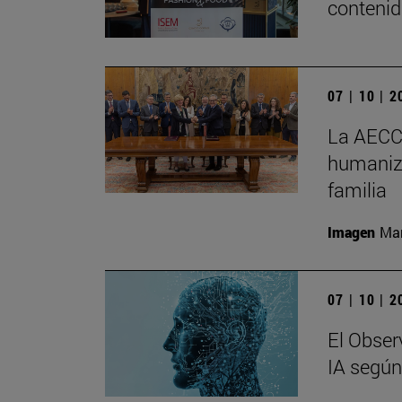
conteni
07 | 10 | 
La AECC 
humaniza
familia
Imagen
Man
07 | 10 | 
El Observ
IA segú