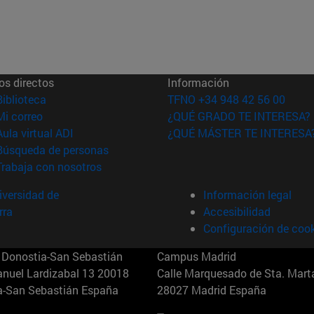
os directos
Información
(abre en nueva ventana)
Biblioteca
TFNO +34 948 42 56 00
(abre en nueva ventana)
Mi correo
¿QUÉ GRADO TE INTERESA?
(abre en nueva ventana)
Aula virtual ADI
¿QUÉ MÁSTER TE INTERESA
(abre en nueva ventana)
Búsqueda de personas
(abre en nueva ventana)
Trabaja con nosotros
versidad de
Información legal
rra
Accesibilidad
Configuración de coo
Donostia-San Sebastián
Campus Madrid
anuel Lardizabal 13 20018
Calle Marquesado de Sta. Marta
a-San Sebastián España
28027 Madrid España