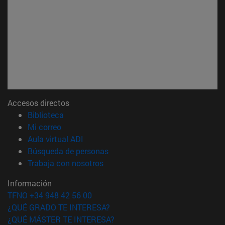
Accesos directos
(abre en nueva ventana)
Biblioteca
(abre en nueva ventana)
Mi correo
(abre en nueva ventana)
Aula virtual ADI
(abre en nueva ventana)
Búsqueda de personas
(abre en nueva ventana)
Trabaja con nosotros
Información
TFNO +34 948 42 56 00
¿QUÉ GRADO TE INTERESA?
¿QUÉ MÁSTER TE INTERESA?