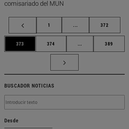
comisariado del MUN
Página
Páginas intermedias Us
Página
1
...
372
Página
Página
Páginas intermedias 
Página
373
374
...
389
BUSCADOR NOTICIAS
Desde