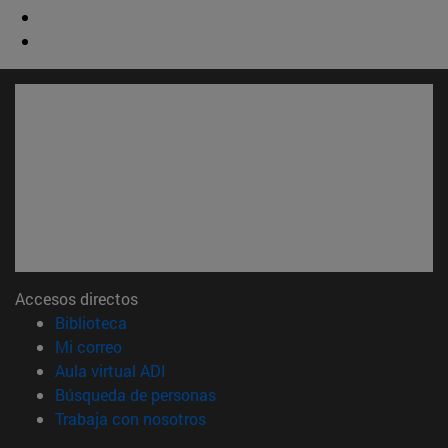
Accesos directos
(abre en nueva ventana)
Biblioteca
(abre en nueva ventana)
Mi correo
(abre en nueva ventana)
Aula virtual ADI
(abre en nueva ventana)
Búsqueda de personas
(abre en nueva ventana)
Trabaja con nosotros