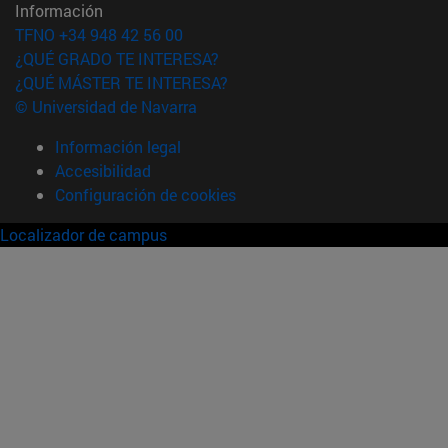
Información
TFNO +34 948 42 56 00
¿QUÉ GRADO TE INTERESA?
¿QUÉ MÁSTER TE INTERESA?
© Universidad de Navarra
Información legal
Accesibilidad
Configuración de cookies
Localizador de campus