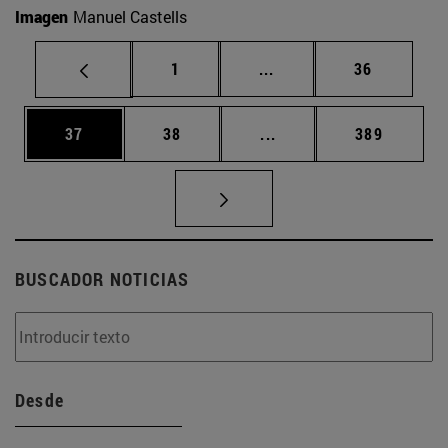
Imagen
Manuel Castells
Página
Páginas intermedias Us
Página
1
...
36
Página
Página
Páginas intermedias U
Página
37
38
...
389
BUSCADOR NOTICIAS
Desde