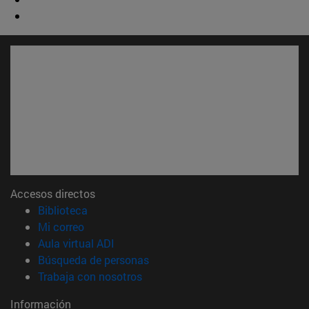
Accesos directos
(abre en nueva ventana)
Biblioteca
(abre en nueva ventana)
Mi correo
(abre en nueva ventana)
Aula virtual ADI
(abre en nueva ventana)
Búsqueda de personas
(abre en nueva ventana)
Trabaja con nosotros
Información