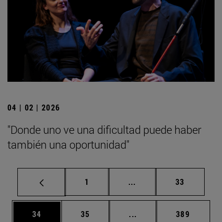
04 | 02 | 2026
"Donde uno ve una dificultad puede haber
también una oportunidad"
Página
Páginas intermedias Us
Página
1
...
33
Página
Página
Páginas intermedias U
Página
34
35
...
389