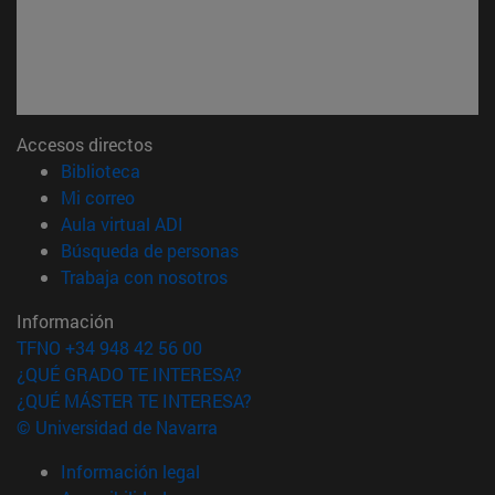
Accesos directos
(abre en nueva ventana)
Biblioteca
(abre en nueva ventana)
Mi correo
(abre en nueva ventana)
Aula virtual ADI
(abre en nueva ventana)
Búsqueda de personas
(abre en nueva ventana)
Trabaja con nosotros
Información
TFNO +34 948 42 56 00
¿QUÉ GRADO TE INTERESA?
¿QUÉ MÁSTER TE INTERESA?
© Universidad de Navarra
Información legal