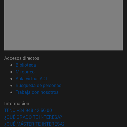
Accesos directos
(abre en nueva ventana)
Biblioteca
(abre en nueva ventana)
Mi correo
(abre en nueva ventana)
Aula virtual ADI
(abre en nueva ventana)
Búsqueda de personas
(abre en nueva ventana)
Trabaja con nosotros
Información
TFNO +34 948 42 56 00
¿QUÉ GRADO TE INTERESA?
¿QUÉ MÁSTER TE INTERESA?