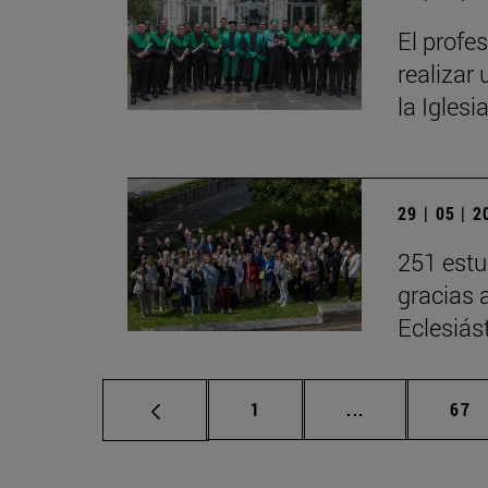
El profe
realizar 
la Iglesi
29 | 05 | 
251 estu
gracias 
Eclesiás
Página
Páginas interm
Pág
1
...
67