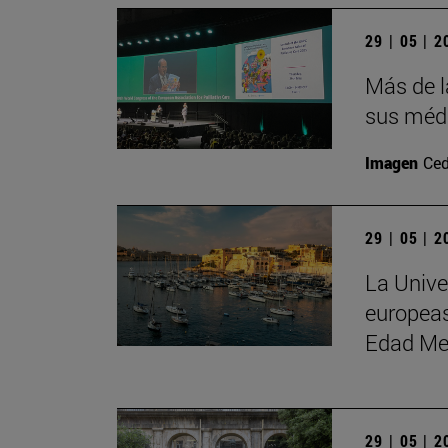
29 | 05 | 
Más de l
sus médi
Imagen
Ced
29 | 05 | 
La Unive
europeas
Edad Me
29 | 05 | 