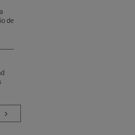
 a
cio de
ad
s
e TAB para desplazarse.