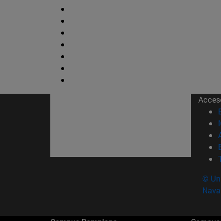
Acces
© Uni
Nava