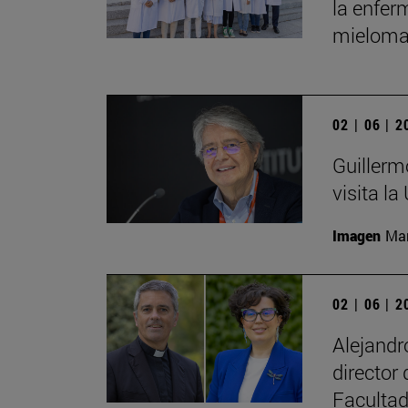
la enfer
mieloma
02 | 06 | 
Guillerm
visita la
Imagen
Man
02 | 06 | 
Alejand
director
Facultad