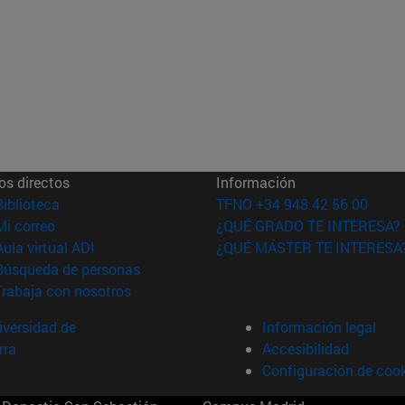
os directos
Información
(abre en nueva ventana)
Biblioteca
TFNO +34 948 42 56 00
(abre en nueva ventana)
Mi correo
¿QUÉ GRADO TE INTERESA?
(abre en nueva ventana)
Aula virtual ADI
¿QUÉ MÁSTER TE INTERESA
(abre en nueva ventana)
Búsqueda de personas
(abre en nueva ventana)
Trabaja con nosotros
versidad de
Información legal
rra
Accesibilidad
Configuración de coo