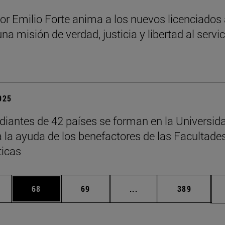
sor Emilio Forte anima a los nuevos licenciados
una misión de verdad, justicia y libertad al servi
a
2025
diantes de 42 países se forman en la Universid
a la ayuda de los benefactores de las Facultade
ticas
edias Use TAB para desplazarse.
ina
Página
Página
Páginas intermedias Us
Página
68
69
...
389