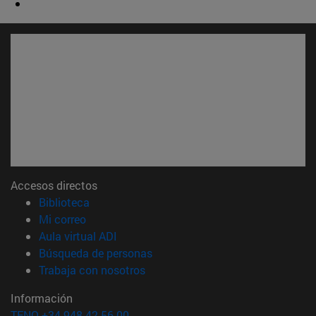
Accesos directos
(abre en nueva ventana)
Biblioteca
(abre en nueva ventana)
Mi correo
(abre en nueva ventana)
Aula virtual ADI
(abre en nueva ventana)
Búsqueda de personas
(abre en nueva ventana)
Trabaja con nosotros
Información
TFNO +34 948 42 56 00