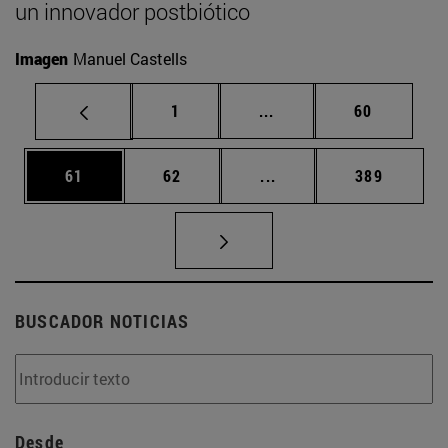
un innovador postbiótico
Imagen
Manuel Castells
Página
Páginas intermedias Us
Página
1
...
60
Página
Página
Páginas intermedias U
Página
61
62
...
389
BUSCADOR NOTICIAS
Desde