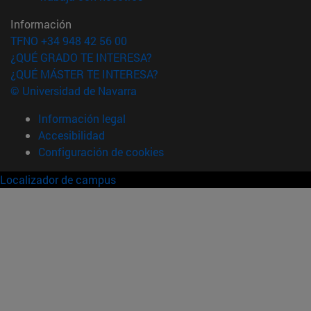
Información
TFNO +34 948 42 56 00
¿QUÉ GRADO TE INTERESA?
¿QUÉ MÁSTER TE INTERESA?
© Universidad de Navarra
Información legal
Accesibilidad
Configuración de cookies
Localizador de campus