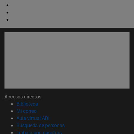
Accesos directos
(abre en nueva ventana)
Biblioteca
(abre en nueva ventana)
Mi correo
(abre en nueva ventana)
Aula virtual ADI
(abre en nueva ventana)
Búsqueda de personas
(abre en nueva ventana)
Trabaja con nosotros