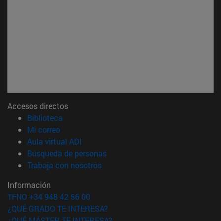
Accesos directos
(abre en nueva ventana)
Biblioteca
(abre en nueva ventana)
Mi correo
(abre en nueva ventana)
Aula virtual ADI
(abre en nueva ventana)
Búsqueda de personas
(abre en nueva ventana)
Trabaja con nosotros
Información
TFNO +34 948 42 56 00
¿QUÉ GRADO TE INTERESA?
¿QUÉ MÁSTER TE INTERESA?