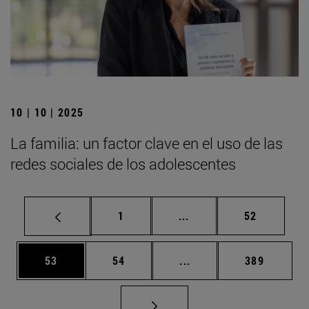
10 | 10 | 2025
La familia: un factor clave en el uso de las
redes sociales de los adolescentes
Página
Páginas intermedias Us
Página
1
...
52
Página
Página
Páginas intermedias U
Página
53
54
...
389