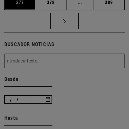
Página
Página
Páginas intermedias 
Página
377
378
...
389
BUSCADOR NOTICIAS
Desde
Hasta