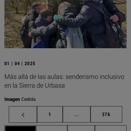
01 | 04 | 2025
Más allá de las aulas: senderismo inclusivo
en la Sierra de Urbasa
Imagen
Cedida
Página
Páginas intermedias Us
Página
1
...
376