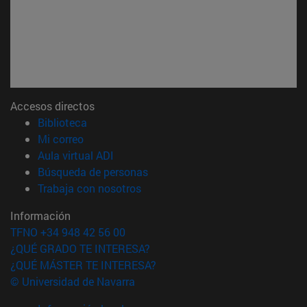
Accesos directos
(abre en nueva ventana)
Biblioteca
(abre en nueva ventana)
Mi correo
(abre en nueva ventana)
Aula virtual ADI
(abre en nueva ventana)
Búsqueda de personas
(abre en nueva ventana)
Trabaja con nosotros
Información
TFNO +34 948 42 56 00
¿QUÉ GRADO TE INTERESA?
¿QUÉ MÁSTER TE INTERESA?
© Universidad de Navarra