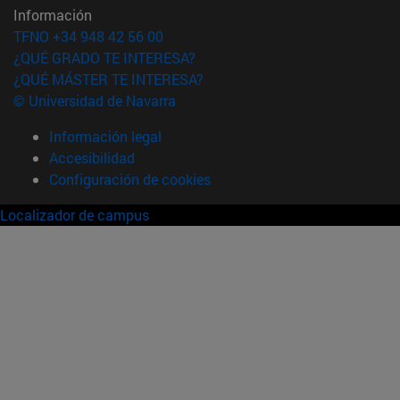
Información
TFNO +34 948 42 56 00
¿QUÉ GRADO TE INTERESA?
¿QUÉ MÁSTER TE INTERESA?
© Universidad de Navarra
Información legal
Accesibilidad
Configuración de cookies
Localizador de campus