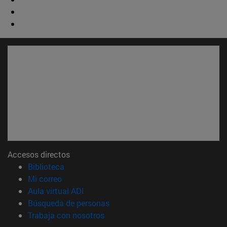
Accesos directos
(abre en nueva ventana)
Biblioteca
(abre en nueva ventana)
Mi correo
(abre en nueva ventana)
Aula virtual ADI
(abre en nueva ventana)
Búsqueda de personas
(abre en nueva ventana)
Trabaja con nosotros