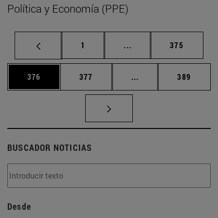
Política y Economía (PPE)
Página
Páginas intermedias Us
Página
1
...
375
Página
Página
Páginas intermedias 
Página
376
377
...
389
BUSCADOR NOTICIAS
Desde