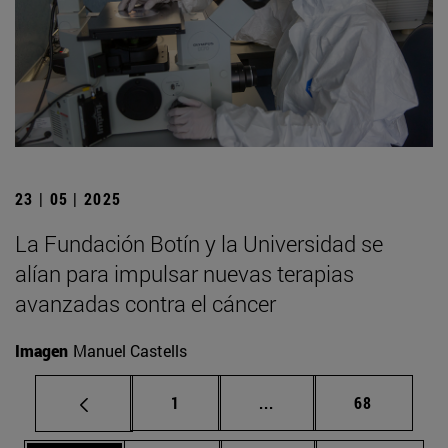
23 | 05 | 2025
La Fundación Botín y la Universidad se
alían para impulsar nuevas terapias
avanzadas contra el cáncer
Imagen
Manuel Castells
Página
Páginas intermedias Us
Página
1
...
68