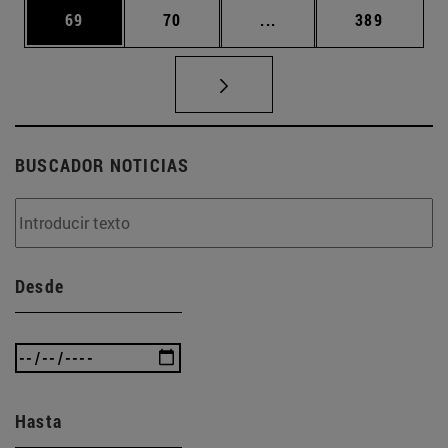
Página
Página
Páginas intermedias U
Página
69
70
...
389
BUSCADOR NOTICIAS
Desde
Hasta