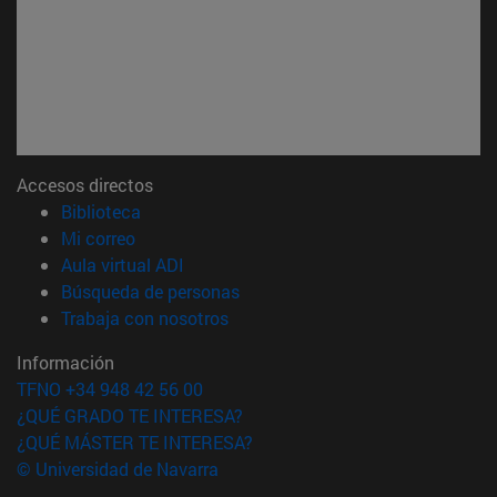
Accesos directos
(abre en nueva ventana)
Biblioteca
(abre en nueva ventana)
Mi correo
(abre en nueva ventana)
Aula virtual ADI
(abre en nueva ventana)
Búsqueda de personas
(abre en nueva ventana)
Trabaja con nosotros
Información
TFNO +34 948 42 56 00
¿QUÉ GRADO TE INTERESA?
¿QUÉ MÁSTER TE INTERESA?
© Universidad de Navarra