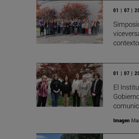
01 | 07 | 
Simposio
viceversa
contexto
01 | 07 | 
El Insti
Gobierno
comunica
Imagen
Mar