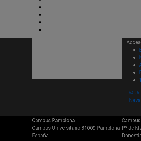
Acces
© Uni
Nava
Campus Pamplona
Campus 
Campus Universitario 31009 Pamplona
Pº de M
España
Donosti