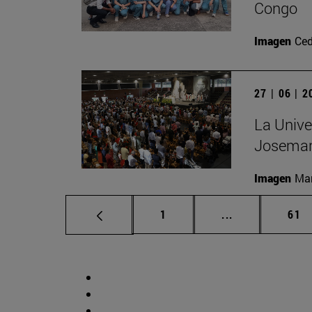
Congo
Imagen
Ced
27 | 06 | 
La Unive
Josemar
Imagen
Man
Página
Páginas interm
Pág
1
...
61