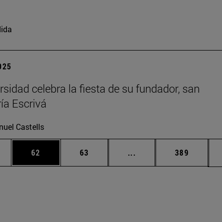
ida
2025
rsidad celebra la fiesta de su fundador, san
ía Escrivá
uel Castells
edias Use TAB para desplazarse.
ina
Página
Página
Páginas intermedias Us
Página
62
63
...
389