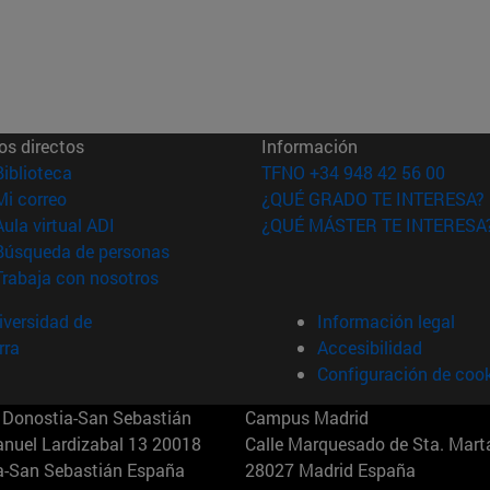
os directos
Información
(abre en nueva ventana)
Biblioteca
TFNO +34 948 42 56 00
(abre en nueva ventana)
Mi correo
¿QUÉ GRADO TE INTERESA?
(abre en nueva ventana)
Aula virtual ADI
¿QUÉ MÁSTER TE INTERESA
(abre en nueva ventana)
Búsqueda de personas
(abre en nueva ventana)
Trabaja con nosotros
versidad de
Información legal
rra
Accesibilidad
Configuración de coo
Donostia-San Sebastián
Campus Madrid
anuel Lardizabal 13 20018
Calle Marquesado de Sta. Marta
a-San Sebastián España
28027 Madrid España