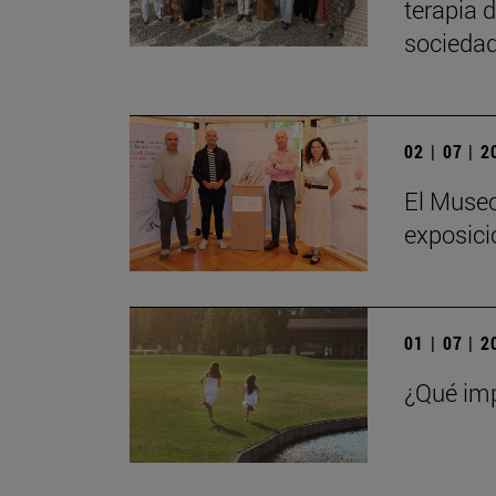
terapia 
sociedad
02 | 07 | 
El Museo
exposici
01 | 07 | 
¿Qué imp