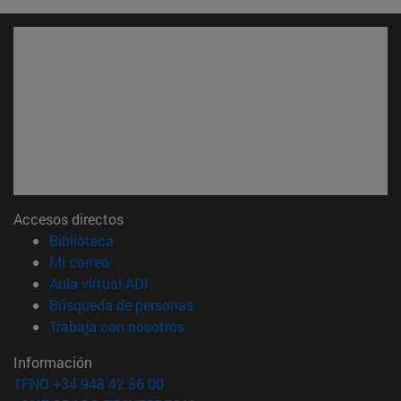
Accesos directos
(abre en nueva ventana)
Biblioteca
(abre en nueva ventana)
Mi correo
(abre en nueva ventana)
Aula virtual ADI
(abre en nueva ventana)
Búsqueda de personas
(abre en nueva ventana)
Trabaja con nosotros
Información
TFNO +34 948 42 56 00