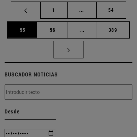
Página
Páginas intermedias Us
Página
1
...
54
Página
Página
Páginas intermedias U
Página
55
56
...
389
BUSCADOR NOTICIAS
Desde