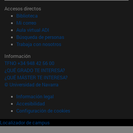
Accesos directos
(abre en nueva ventana)
Biblioteca
(abre en nueva ventana)
Mi correo
(abre en nueva ventana)
Aula virtual ADI
(abre en nueva ventana)
Búsqueda de personas
(abre en nueva ventana)
Trabaja con nosotros
Información
TFNO +34 948 42 56 00
¿QUÉ GRADO TE INTERESA?
¿QUÉ MÁSTER TE INTERESA?
© Universidad de Navarra
Información legal
Accesibilidad
Configuración de cookies
Localizador de campus