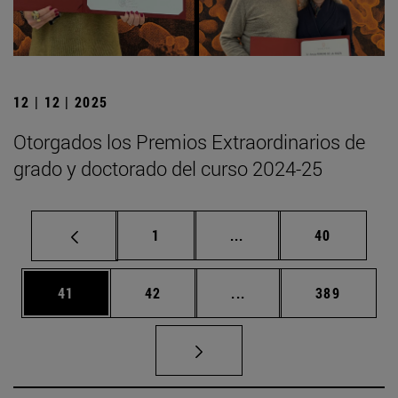
12 | 12 | 2025
Otorgados los Premios Extraordinarios de
grado y doctorado del curso 2024-25
Página
Páginas intermedias Us
Página
1
...
40
Página
Página
Páginas intermedias U
Página
41
42
...
389