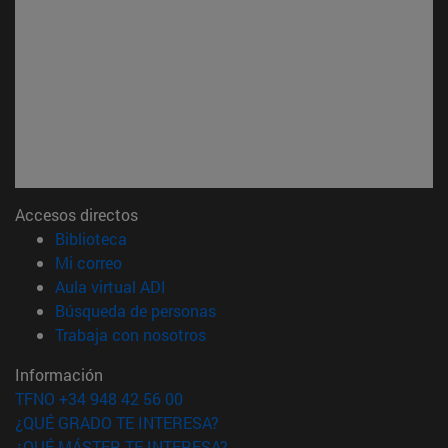
Accesos directos
(abre en nueva ventana)
Biblioteca
(abre en nueva ventana)
Mi correo
(abre en nueva ventana)
Aula virtual ADI
(abre en nueva ventana)
Búsqueda de personas
(abre en nueva ventana)
Trabaja con nosotros
Información
TFNO +34 948 42 56 00
¿QUÉ GRADO TE INTERESA?
¿QUÉ MÁSTER TE INTERESA?