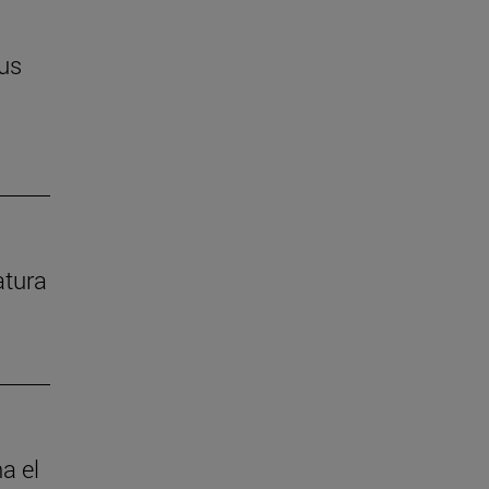
us
atura
a el