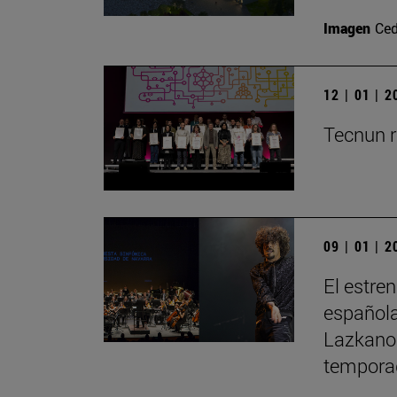
Imagen
Ced
12 | 01 | 
Tecnun r
09 | 01 | 
El estre
española
Lazkano 
tempora