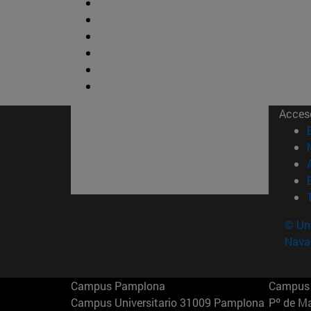
Acces
© Uni
Nava
Campus Pamplona
Campus 
Campus Universitario 31009 Pamplona
Pº de M