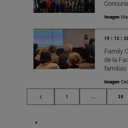
Concurso
Imagen
Man
19 | 12 | 
Family C
de la Fa
familias
Imagen
Ced
Página
Páginas interm
Pág
1
...
38