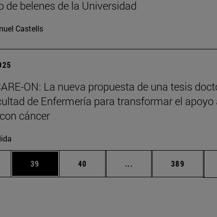
 de belenes de la Universidad
uel Castells
2025
ARE-ON: La nueva propuesta de una tesis doct
cultad de Enfermería para transformar el apoyo
 con cáncer
ida
edias Use TAB para desplazarse.
ina
Página
Página
Páginas intermedias Us
Página
39
40
...
389