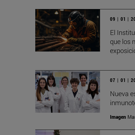
09 | 01 | 
El Insti
que los 
exposici
07 | 01 | 
Nueva es
inmunote
Imagen
Man