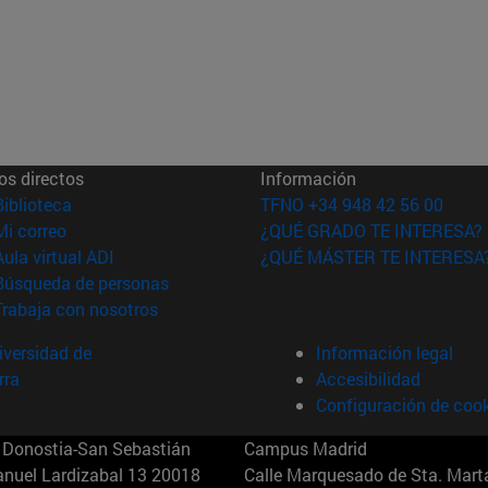
os directos
Información
(abre en nueva ventana)
Biblioteca
TFNO +34 948 42 56 00
(abre en nueva ventana)
Mi correo
¿QUÉ GRADO TE INTERESA?
(abre en nueva ventana)
Aula virtual ADI
¿QUÉ MÁSTER TE INTERESA
(abre en nueva ventana)
Búsqueda de personas
(abre en nueva ventana)
Trabaja con nosotros
versidad de
Información legal
rra
Accesibilidad
Configuración de coo
Donostia-San Sebastián
Campus Madrid
anuel Lardizabal 13 20018
Calle Marquesado de Sta. Marta