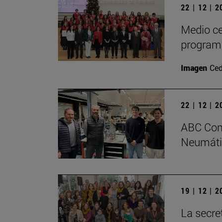
22 | 12 | 
Medio ce
program
Imagen
Ced
22 | 12 | 
ABC Comp
Neumátic
19 | 12 | 
La secre