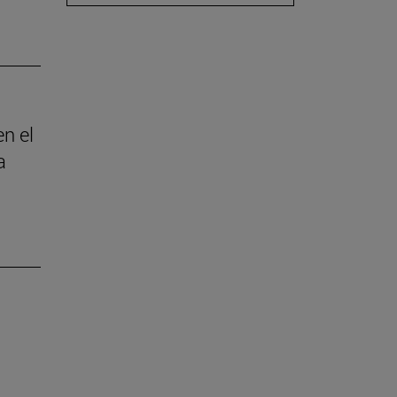
en el
a