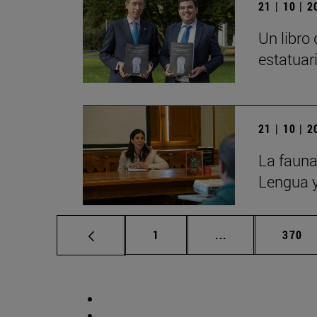
21 | 10 | 
Un libro
estatuar
21 | 10 | 
La fauna
Lengua y
Página
Páginas intermed
Págin
1
...
370