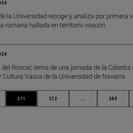
2024
 de la Universidad recoge y analiza por primera v
ia romana hallada en territorio vascón
2024
 del Roncal, tema de una jornada de la Cátedra
 Cultura Vasca de la Universidad de Navarra
ias Use TAB para desplazarse.
a
Página
Página
Páginas intermedias 
Página
371
372
...
389