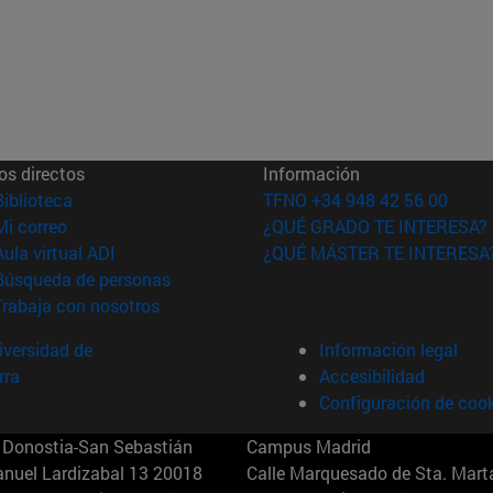
os directos
Información
(abre en nueva ventana)
Biblioteca
TFNO +34 948 42 56 00
(abre en nueva ventana)
Mi correo
¿QUÉ GRADO TE INTERESA?
(abre en nueva ventana)
Aula virtual ADI
¿QUÉ MÁSTER TE INTERESA
(abre en nueva ventana)
Búsqueda de personas
(abre en nueva ventana)
Trabaja con nosotros
versidad de
Información legal
rra
Accesibilidad
Configuración de coo
Donostia-San Sebastián
Campus Madrid
anuel Lardizabal 13 20018
Calle Marquesado de Sta. Marta