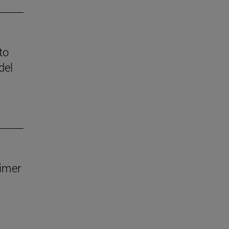
to
del
rimer