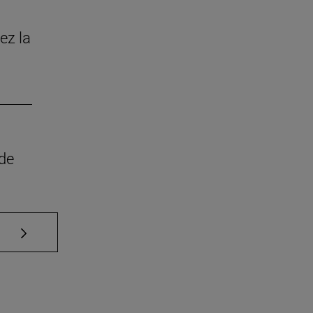
ez la
 de
Use TAB para desplazarse.