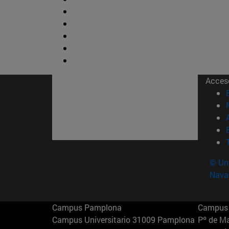
Acces
© Uni
Nava
Campus Pamplona
Campus 
Campus Universitario 31009 Pamplona
Pº de M