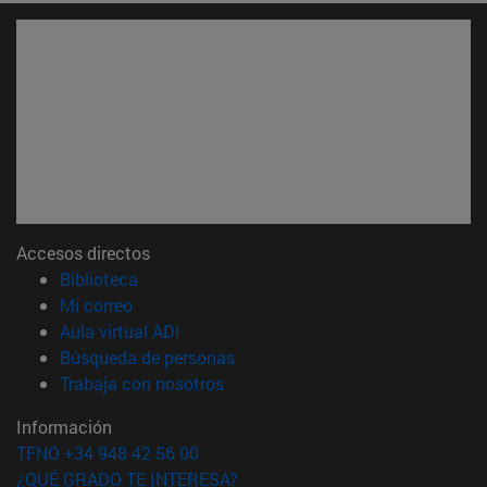
Accesos directos
(abre en nueva ventana)
Biblioteca
(abre en nueva ventana)
Mi correo
(abre en nueva ventana)
Aula virtual ADI
(abre en nueva ventana)
Búsqueda de personas
(abre en nueva ventana)
Trabaja con nosotros
Información
TFNO +34 948 42 56 00
¿QUÉ GRADO TE INTERESA?