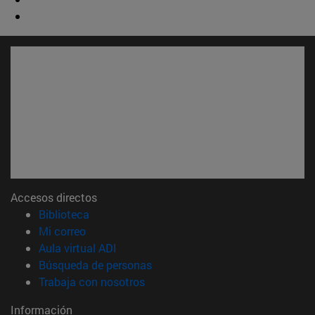
Accesos directos
(abre en nueva ventana)
Biblioteca
(abre en nueva ventana)
Mi correo
(abre en nueva ventana)
Aula virtual ADI
(abre en nueva ventana)
Búsqueda de personas
(abre en nueva ventana)
Trabaja con nosotros
Información