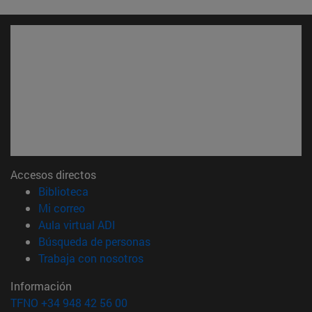
Accesos directos
(abre en nueva ventana)
Biblioteca
(abre en nueva ventana)
Mi correo
(abre en nueva ventana)
Aula virtual ADI
(abre en nueva ventana)
Búsqueda de personas
(abre en nueva ventana)
Trabaja con nosotros
Información
TFNO +34 948 42 56 00