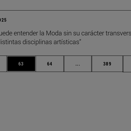
2025
uede entender la Moda sin su carácter transvers
istintas disciplinas artísticas”
edias Use TAB para desplazarse.
ina
Página
Página
Páginas intermedias Us
Página
63
64
...
389