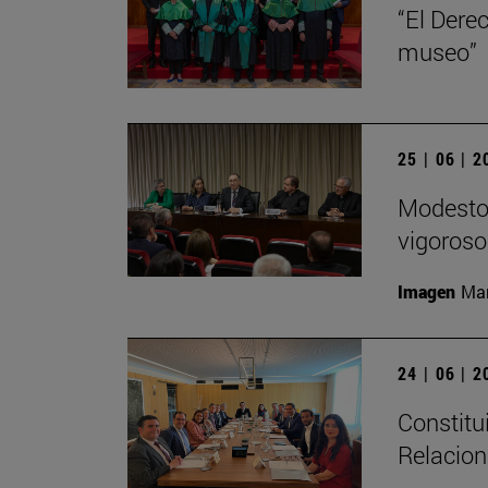
“El Dere
museo”
25 | 06 | 
Modesto 
vigoroso,
Imagen
Man
24 | 06 | 
Constitu
Relacion