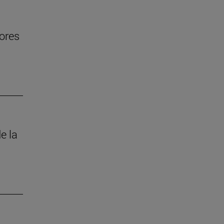
jores
e la