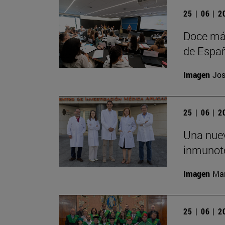
25 | 06 | 
Doce más
de Españ
Imagen
Jos
25 | 06 | 
Una nuev
inmunote
Imagen
Man
25 | 06 | 