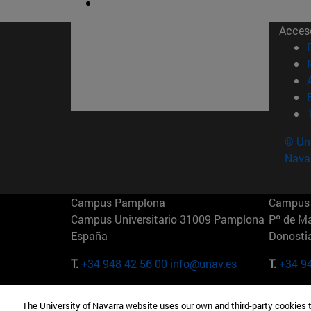
Acces
© Uni
Nava
Campus Pamplona
Campus 
Campus Universitario 31009 Pamplona
Pº de M
España
Donosti
T.
+34 948 42 56 00
info@unav.es
T.
+34 9
Campus Madrid (IESE)
Campus 
The University of Navarra website uses our own and third-party cookies 
Camino del Cerro Águila 3 28023
165 W 5