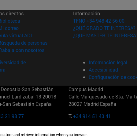
os directos
Información
(abre en nueva ventana)
Biblioteca
TFNO +34 948 42 56 00
(abre en nueva ventana)
Mi correo
¿QUÉ GRADO TE INTERESA?
(abre en nueva ventana)
Aula virtual ADI
¿QUÉ MÁSTER TE INTERESA
(abre en nueva ventana)
Búsqueda de personas
(abre en nueva ventana)
Trabaja con nosotros
versidad de
Información legal
rra
Accesibilidad
Configuración de coo
Donostia-San Sebastián
Campus Madrid
anuel Lardizabal 13 20018
Calle Marquesado de Sta. Marta
a-San Sebastián España
28027 Madrid España
43 21 98 77
T.
+34 914 51 43 41
Nueva York (IESE)
Campus Munich (IESE)
to store and retrieve information when you browse.
7th St 10019-2201 Nueva York
Maria-Theresia-Straße 15 8167