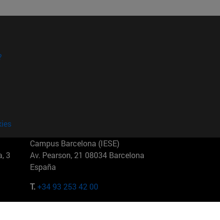
?
kies
Campus Barcelona (IESE)
, 3
Av. Pearson, 21 08034 Barcelona
España
T.
+34 93 253 42 00
Campus Sao Paulo (IESE)
5
Rua Martiniano de Carvalho, 573