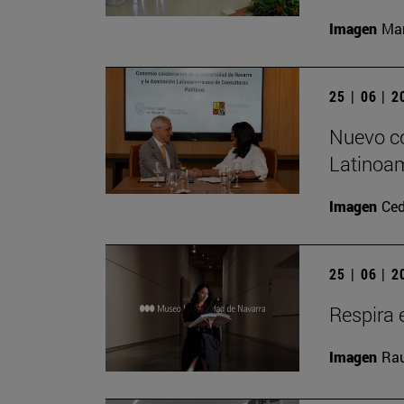
Imagen
Man
25 | 06 | 
Nuevo co
Latinoam
Imagen
Ced
25 | 06 | 
Respira e
Imagen
Rau