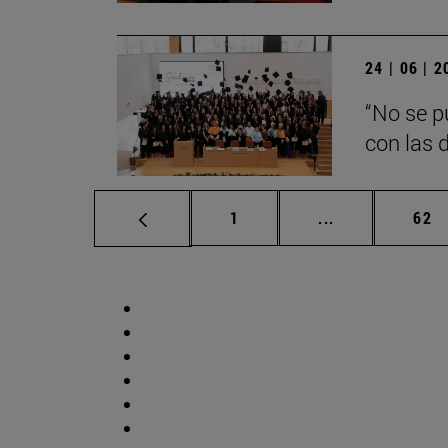
24 | 06 | 
“No se p
con las d
Página
Páginas interm
Pág
1
...
62