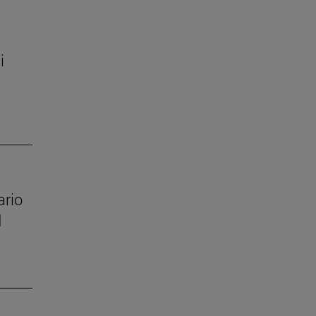
i
ario
d