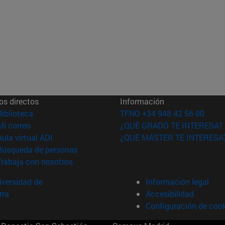
os directos
Información
(abre en nueva ventana)
Biblioteca
TFNO +34 948 42 56 00
(abre en nueva ventana)
Mi correo
¿QUÉ GRADO TE INTERESA?
(abre en nueva ventana)
Aula virtual ADI
¿QUÉ MÁSTER TE INTERESA
(abre en nueva ventana)
Búsqueda de personas
(abre en nueva ventana)
Trabaja con nosotros
versidad de
Información legal
rra
Accesibilidad
Configuración de coo