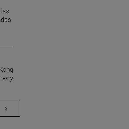
 las
adas
 Kong
res y
e TAB para desplazarse.