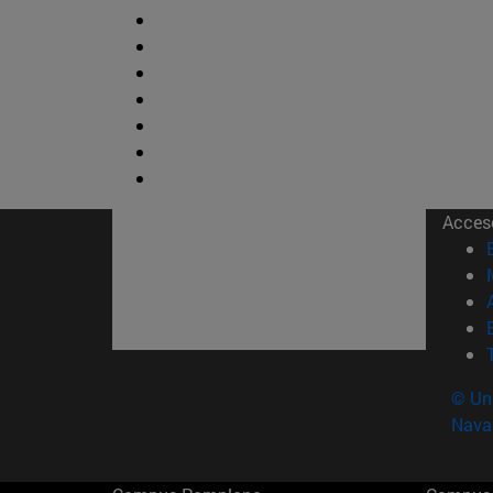
Acces
© Uni
Nava