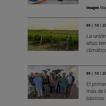
Imagen
Man
09 | 10 | 
La unión 
altas te
climátic
09 | 10 | 
El prime
más de l
básicos