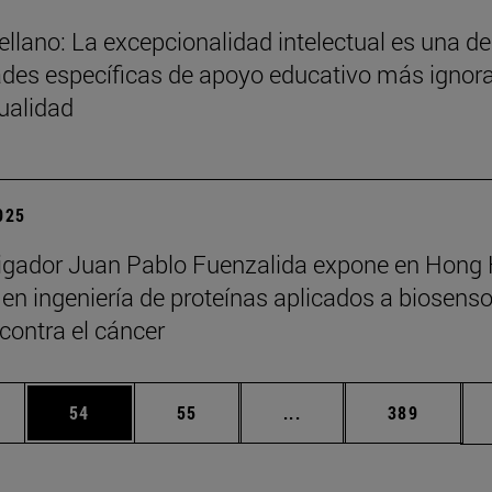
ellano: La excepcionalidad intelectual es una de
des específicas de apoyo educativo más ignor
tualidad
2025
tigador Juan Pablo Fuenzalida expone en Hong
en ingeniería de proteínas aplicados a biosenso
 contra el cáncer
edias Use TAB para desplazarse.
ina
Página
Página
Páginas intermedias Us
Página
54
55
...
389