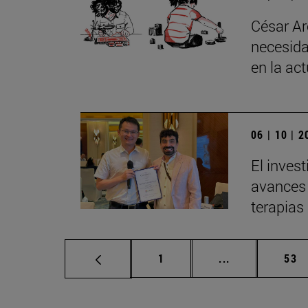
César Ar
necesida
en la ac
06 | 10 | 
El inves
avances 
terapias
Página
Páginas interm
Pág
1
...
53