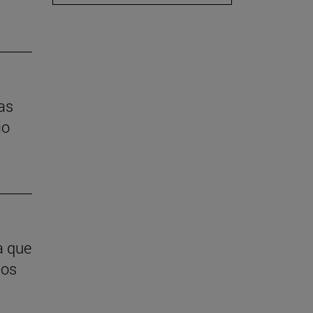
las
io
a que
ios