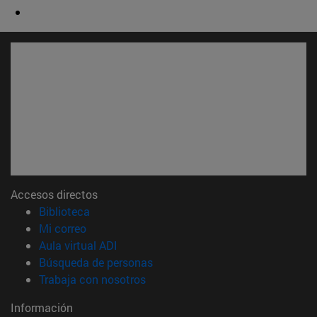
Accesos directos
(abre en nueva ventana)
Biblioteca
(abre en nueva ventana)
Mi correo
(abre en nueva ventana)
Aula virtual ADI
(abre en nueva ventana)
Búsqueda de personas
(abre en nueva ventana)
Trabaja con nosotros
Información