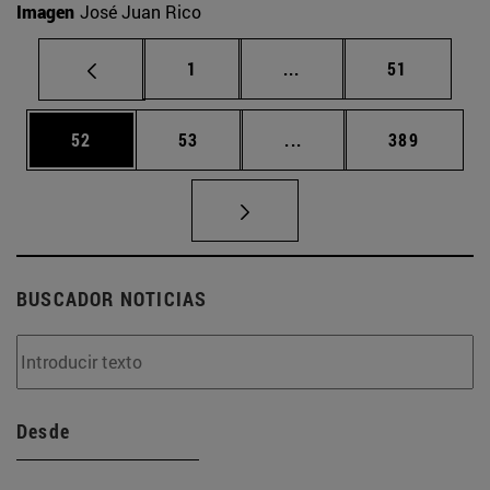
Imagen
José Juan Rico
Página
Páginas intermedias Us
Página
1
...
51
Página
Página
Páginas intermedias U
Página
52
53
...
389
BUSCADOR NOTICIAS
Desde